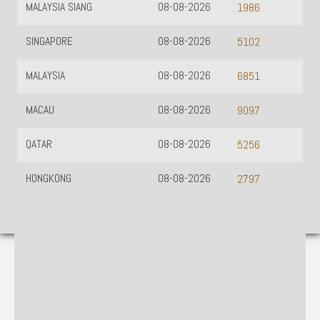
MALAYSIA SIANG
08-08-2026
1986
SINGAPORE
08-08-2026
5102
MALAYSIA
08-08-2026
6851
MACAU
08-08-2026
9097
QATAR
08-08-2026
5256
HONGKONG
08-08-2026
2797