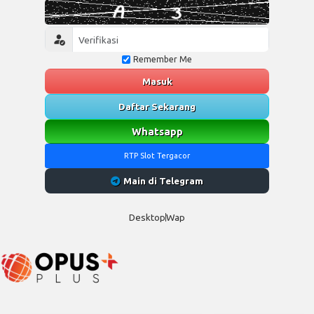
Remember Me
Masuk
Daftar Sekarang
Whatsapp
RTP Slot Tergacor
Main di Telegram
Desktop
Wap